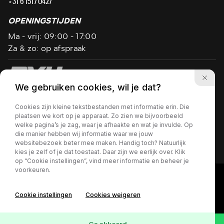
+31 6 1517 0427
OPENINGSTIJDEN
Ma - vrij: 09:00 - 17:00
Za & zo: op afspraak
We gebruiken cookies, wil je dat?
Privacy policy
Cookies zijn kleine tekstbestanden met informatie erin. Die
Wij hanteren flexibele openingstijden, bel ons even
plaatsen we kort op je apparaat. Zo zien we bijvoorbeeld
voordat u vertrekt!
welke pagina’s je zag, waar je afhaakte en wat je invulde. Op
die manier hebben wij informatie waar we jouw
websitebezoek beter mee maken. Handig toch? Natuurlijk
kies je zelf of je dat toestaat. Daar zijn we eerlijk over. Klik
op “Cookie instellingen”, vind meer informatie en beheer je
voorkeuren.
Cookie instellingen
Cookies weigeren