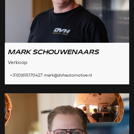
MARK SCHOUWENAARS
Verkoop
+31(0)615170427
mark@dvhautomotive.nl