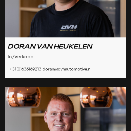
DORAN VAN HEUKELEN
In/Verkoop
+31(0)636169213
doran@dvhautomotive.nl