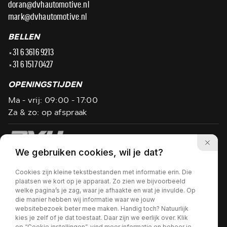
doran@dvhautomotive.nl
mark@dvhautomotive.nl
BELLEN
+31 6 3616 9213
+31 6 1517 0427
OPENINGSTIJDEN
Ma - vrij: 09:00 - 17:00
Za & zo: op afspraak
We gebruiken cookies, wil je dat?
Privacy policy
Cookies zijn kleine tekstbestanden met informatie erin. Die
Wij hanteren flexibele openingstijden, bel ons even
plaatsen we kort op je apparaat. Zo zien we bijvoorbeeld
voordat u vertrekt!
welke pagina’s je zag, waar je afhaakte en wat je invulde. Op
die manier hebben wij informatie waar we jouw
websitebezoek beter mee maken. Handig toch? Natuurlijk
kies je zelf of je dat toestaat. Daar zijn we eerlijk over. Klik
op “Cookie instellingen”, vind meer informatie en beheer je