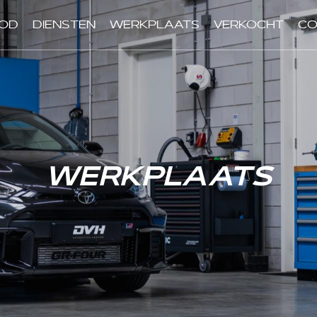
OD
DIENSTEN
WERKPLAATS
VERKOCHT
CO
WERKPLAATS