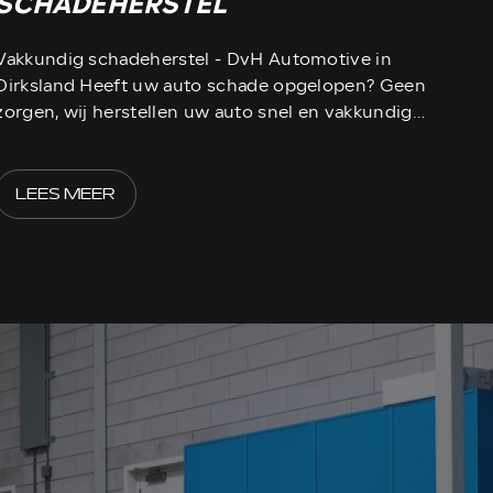
SCHADEHERSTEL
Vakkundig schadeherstel - DvH Automotive in
Dirksland Heeft uw auto schade opgelopen? Geen
zorgen, wij herstellen uw auto snel en vakkundig.
Ook bij kleine schadegevallen is het verstandig
om dit te
LEES MEER