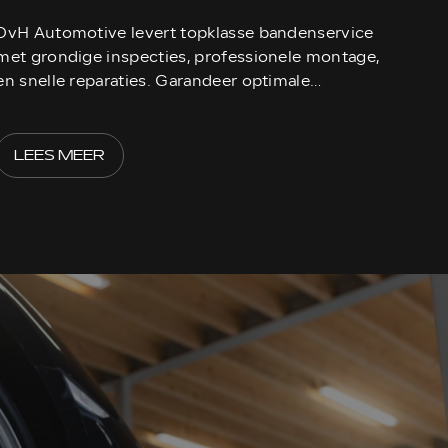
DvH Automotive levert topklasse bandenservice
met grondige inspecties, professionele montage,
en snelle reparaties. Garandeer optimale
prestaties en veiligheid op de weg met de
zorgvuldige aandacht voor jouw banden.
LEES MEER