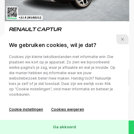
RENAULT CAPTUR
1.3 TCe Intens
We gebruiken cookies, wil je dat?
Cookies zijn kleine tekstbestanden met informatie erin. Die
2019
Benzine
68.575 km
Automaat
plaatsen we kort op je apparaat. Zo zien we bijvoorbeeld
welke pagina’s je zag, waar je afhaakte en wat je invulde. Op
die manier hebben wij informatie waar we jouw
€ 14.950
/
€ 317
p.m.
websitebezoek beter mee maken. Handig toch? Natuurlijk
kies je zelf of je dat toestaat. Daar zijn we eerlijk over. Klik
op “Cookie instellingen”, vind meer informatie en beheer je
voorkeuren.
Cookie instellingen
Cookies weigeren
Ga akkoord