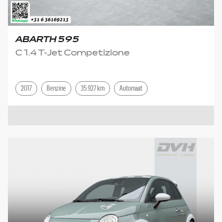
ABARTH 595
C 1.4 T-Jet Competizione
2017
Benzine
35.927 km
Automaat