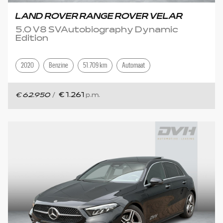
LAND ROVER RANGE ROVER VELAR
5.0 V8 SVAutobiography Dynamic
Edition
2020
Benzine
51.709 km
Automaat
€ 62.950
/
€ 1.261
p.m.