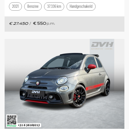
2021
Benzine
37.336 km
Handgeschakeld
€ 27.450
/
€ 550
p.m.