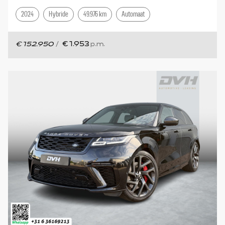
2024
Hybride
49.976 km
Automaat
€ 152.950
/
€ 1.953
p.m.