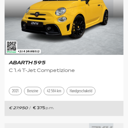
ABARTH 595
C 1.4 T-Jet Competizione
2021
Benzine
42.564 km
Handgeschakeld
€ 27.950
/
€ 375
p.m.