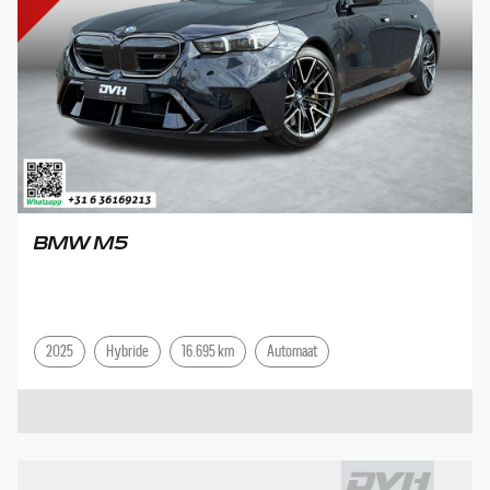
BMW M5
2025
Hybride
16.695 km
Automaat