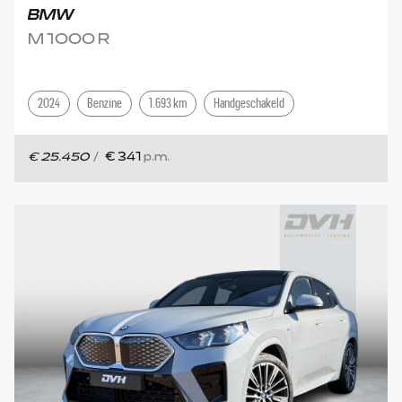
BMW
M 1000 R
2024
Benzine
1.693 km
Handgeschakeld
€ 25.450
/
€ 341
p.m.