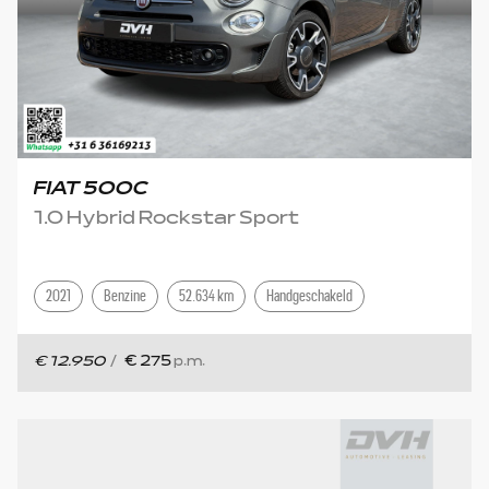
FIAT 500C
1.0 Hybrid Rockstar Sport
2021
Benzine
52.634 km
Handgeschakeld
€ 12.950
/
€ 275
p.m.