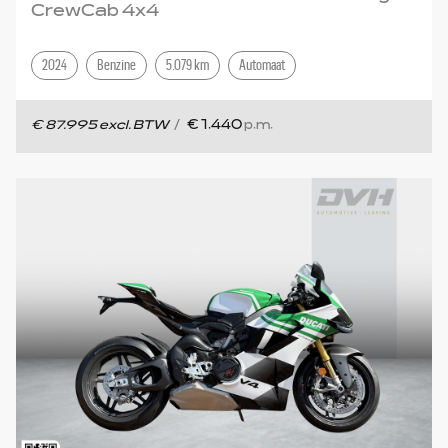
CrewCab 4x4
2024
Benzine
5.079 km
Automaat
€ 87.995 excl. BTW
/
€ 1.440
p.m.