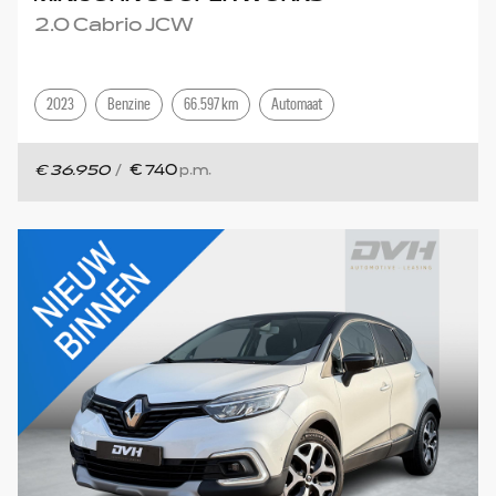
2.0 Cabrio JCW
2023
Benzine
66.597 km
Automaat
€ 36.950
/
€ 740
p.m.