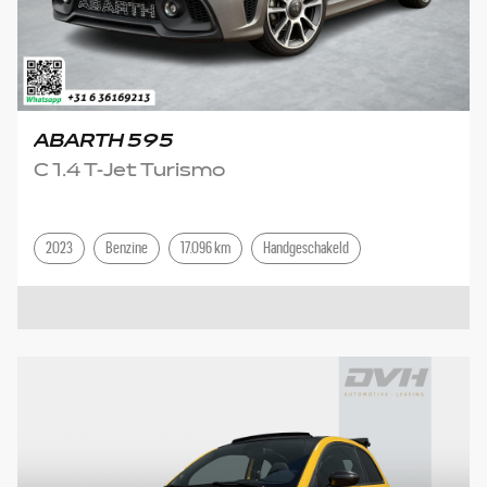
ABARTH 595
C 1.4 T-Jet Turismo
2023
Benzine
17.096 km
Handgeschakeld