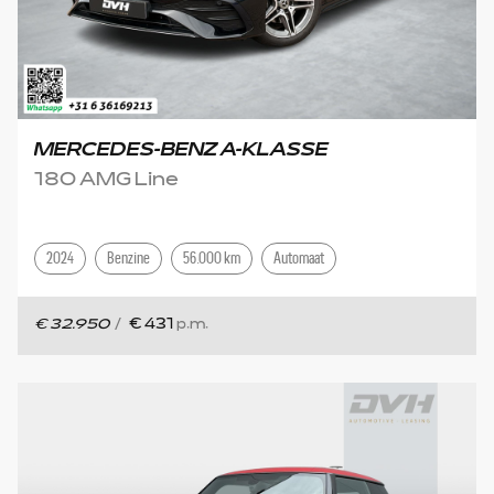
MERCEDES-BENZ A-KLASSE
180 AMG Line
2024
Benzine
56.000 km
Automaat
€ 32.950
/
€ 431
p.m.