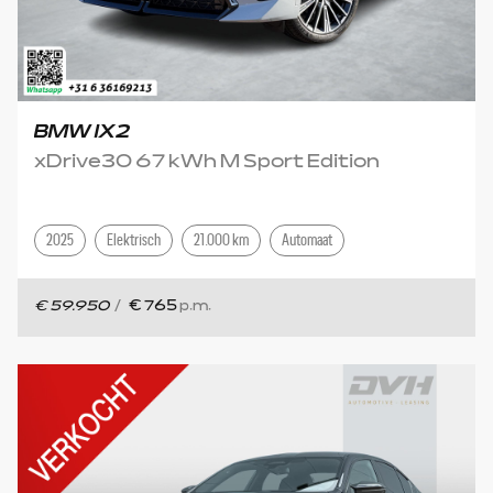
BMW IX2
xDrive30 67 kWh M Sport Edition
2025
Elektrisch
21.000 km
Automaat
€ 59.950
/
€ 765
p.m.