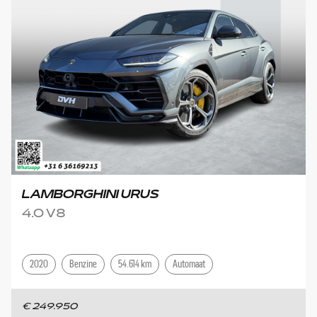
LAMBORGHINI URUS
4.0 V8
2020
Benzine
54.614 km
Automaat
€ 249.950