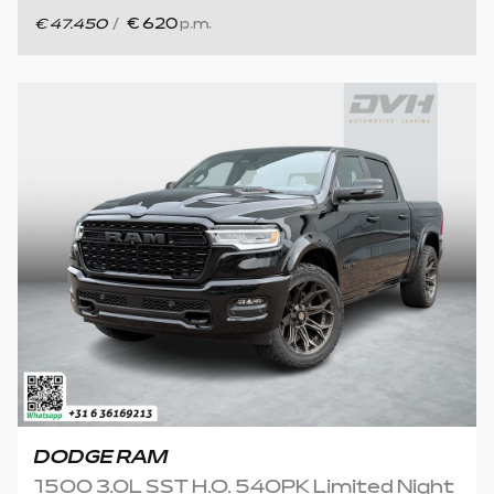
€ 47.450
/
€ 620
p.m.
DODGE RAM
1500 3.0L SST H.O. 540PK Limited Night