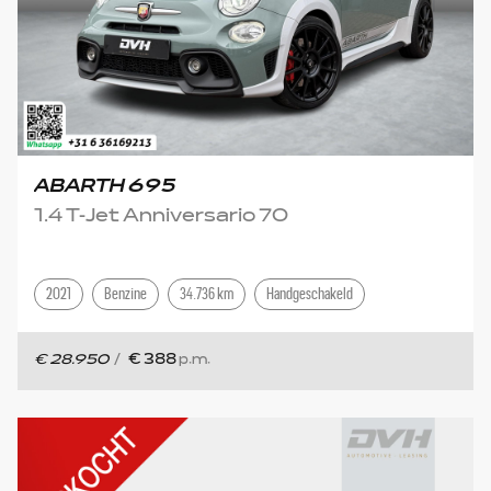
ABARTH 695
1.4 T-Jet Anniversario 70
2021
Benzine
34.736 km
Handgeschakeld
€ 28.950
/
€ 388
p.m.