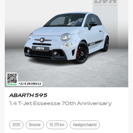
ABARTH 595
1.4 T-Jet Esseesse 70th Anniversary
2020
Benzine
55.275 km
Handgeschakeld