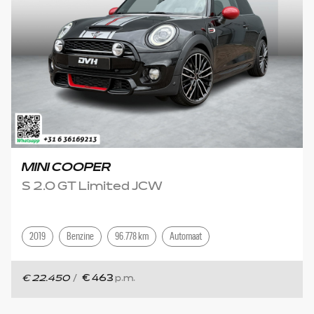
MINI COOPER
S 2.0 GT Limited JCW
2019
Benzine
96.778 km
Automaat
€ 22.450
/
€ 463
p.m.