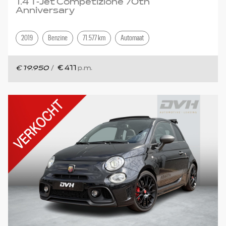
1.4 T-Jet Competizione 70th
Anniversary
2019
Benzine
71.577 km
Automaat
€ 19.950
/
€ 411
p.m.