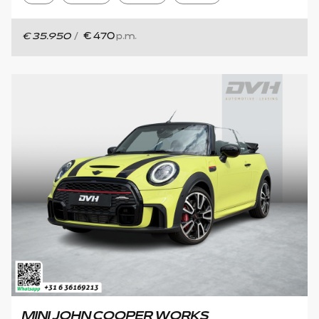
€ 35.950
/
€ 470
p.m.
MINI JOHN COOPER WORKS