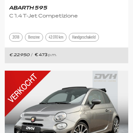
ABARTH 595
C 1.4 T-Jet Competizione
2018
Benzine
42.010 km
Handgeschakeld
€ 22.950
/
€ 473
p.m.