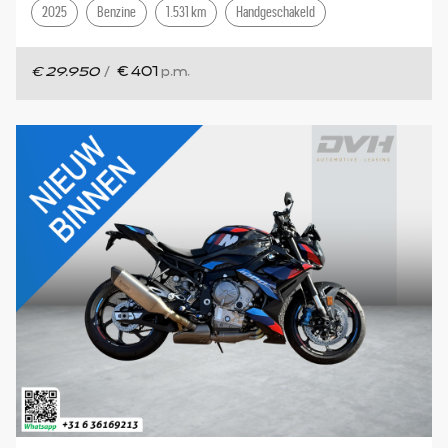
2025
Benzine
1.531 km
Handgeschakeld
€ 29.950
/
€ 401
p.m.