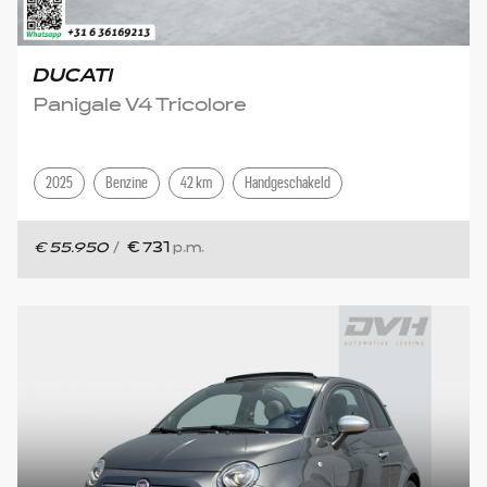
DUCATI
Panigale V4 Tricolore
2025
Benzine
42 km
Handgeschakeld
€ 55.950
/
€ 731
p.m.