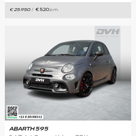
€ 25.950
/
€ 520
p.m.
ABARTH 595