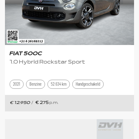
FIAT 500C
1.0 Hybrid Rockstar Sport
2021
Benzine
52.634 km
Handgeschakeld
€ 12.950
/
€ 275
p.m.