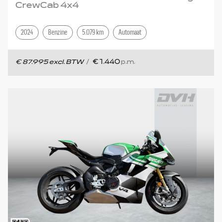
CrewCab 4x4
2024
Benzine
5.079 km
Automaat
€ 87.995 excl. BTW
/
€ 1.440
p.m.