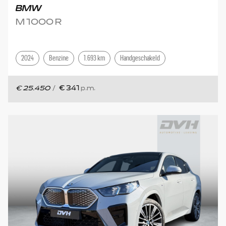
BMW
M 1000 R
2024
Benzine
1.693 km
Handgeschakeld
€ 25.450
/
€ 341
p.m.