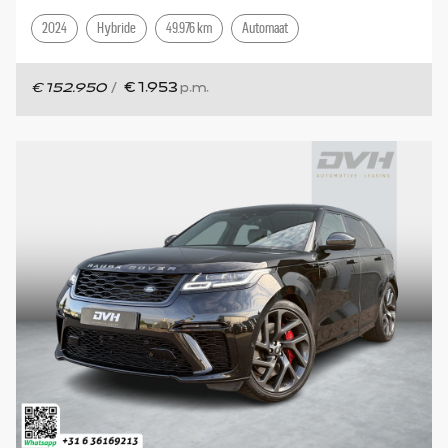
2024
Hybride
49.976 km
Automaat
€ 152.950
/
€ 1.953
p.m.