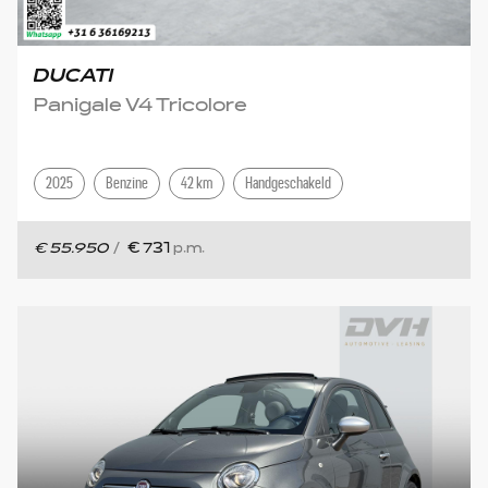
DUCATI
Panigale V4 Tricolore
2025
Benzine
42 km
Handgeschakeld
€ 55.950
/
€ 731
p.m.