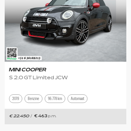
MINI COOPER
S 2.0 GT Limited JCW
2019
Benzine
96.778 km
Automaat
€ 22.450
/
€ 463
p.m.