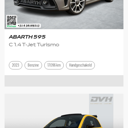
ABARTH 595
C 1.4 T-Jet Turismo
2023
Benzine
17.096 km
Handgeschakeld