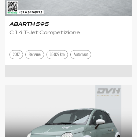
ABARTH 595
C 1.4 T-Jet Competizione
2017
Benzine
35.927 km
Automaat