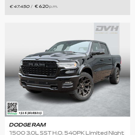
€ 47.450
/
€ 620
p.m.
DODGE RAM
1500 3.0L SST H.O. 540PK Limited Night