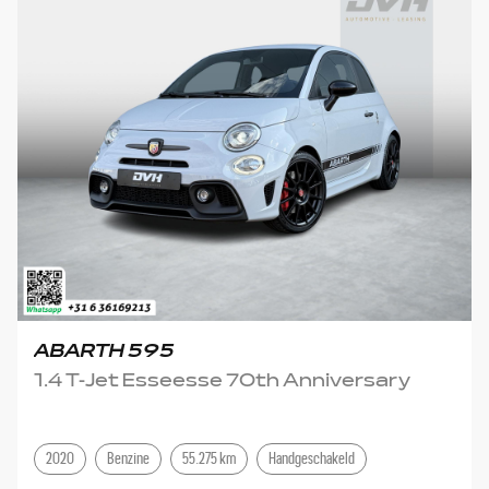
ABARTH 595
1.4 T-Jet Esseesse 70th Anniversary
2020
Benzine
55.275 km
Handgeschakeld