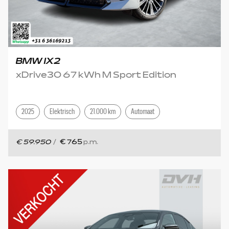
BMW IX2
xDrive30 67 kWh M Sport Edition
2025
Elektrisch
21.000 km
Automaat
€ 59.950
/
€ 765
p.m.