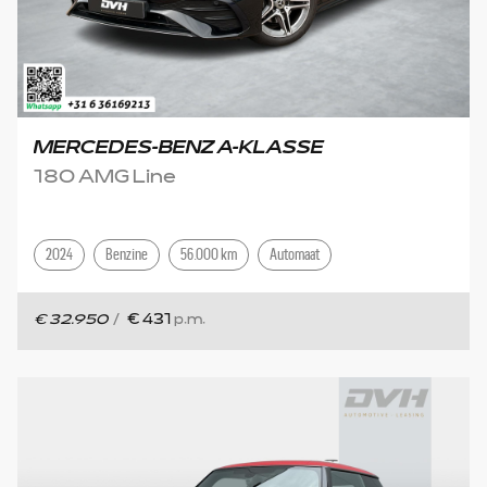
MERCEDES-BENZ A-KLASSE
180 AMG Line
2024
Benzine
56.000 km
Automaat
€ 32.950
/
€ 431
p.m.