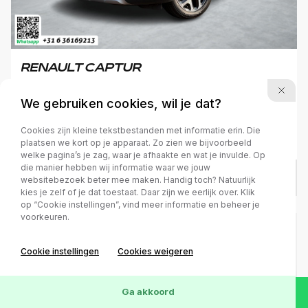
RENAULT CAPTUR
1.3 TCe Intens
We gebruiken cookies, wil je dat?
Cookies zijn kleine tekstbestanden met informatie erin. Die
2019
Benzine
68.575 km
Automaat
plaatsen we kort op je apparaat. Zo zien we bijvoorbeeld
welke pagina’s je zag, waar je afhaakte en wat je invulde. Op
die manier hebben wij informatie waar we jouw
€ 14.950
/
€ 317
p.m.
websitebezoek beter mee maken. Handig toch? Natuurlijk
kies je zelf of je dat toestaat. Daar zijn we eerlijk over. Klik
op “Cookie instellingen”, vind meer informatie en beheer je
voorkeuren.
Cookie instellingen
Cookies weigeren
Ga akkoord