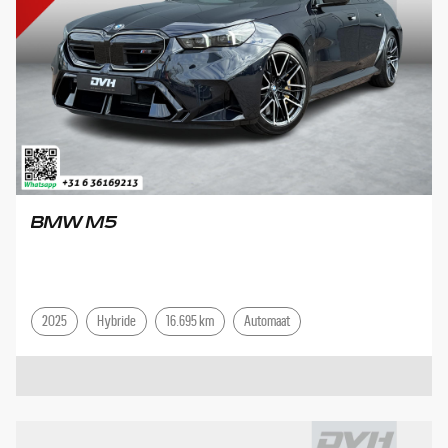
BMW M5
2025
Hybride
16.695 km
Automaat