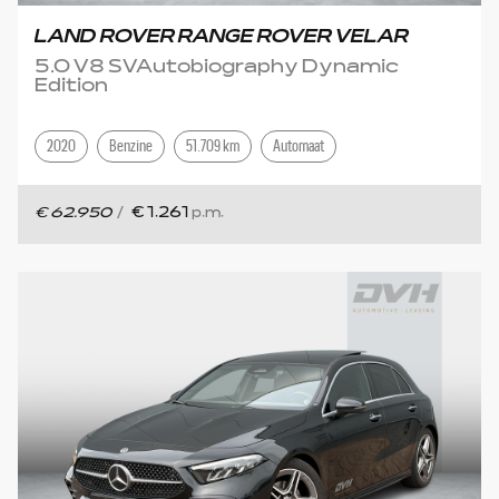
LAND ROVER RANGE ROVER VELAR
5.0 V8 SVAutobiography Dynamic
Edition
2020
Benzine
51.709 km
Automaat
€ 62.950
/
€ 1.261
p.m.