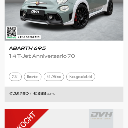
ABARTH 695
1.4 T-Jet Anniversario 70
2021
Benzine
34.736 km
Handgeschakeld
€ 28.950
/
€ 388
p.m.