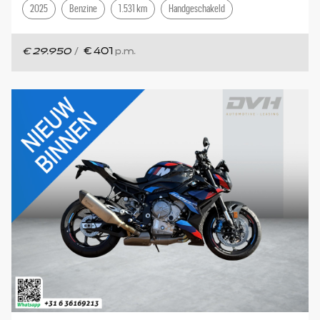
2025
Benzine
1.531 km
Handgeschakeld
€ 29.950
/
€ 401
p.m.