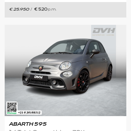
€ 25.950
/
€ 520
p.m.
ABARTH 595