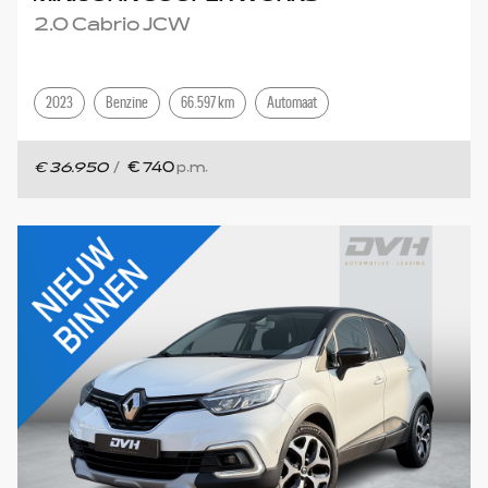
2.0 Cabrio JCW
2023
Benzine
66.597 km
Automaat
€ 36.950
/
€ 740
p.m.