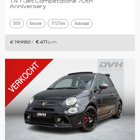
1.4 T-Jet Competizione 70th
Anniversary
2019
Benzine
71.577 km
Automaat
€ 19.950
/
€ 411
p.m.