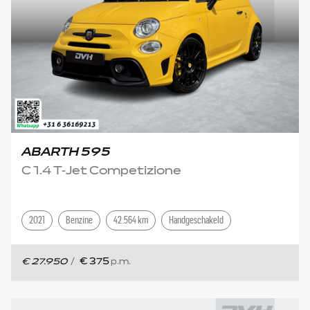
ABARTH 595
C 1.4 T-Jet Competizione
2021
Benzine
42.564 km
Handgeschakeld
€ 27.950
/
€ 375
p.m.