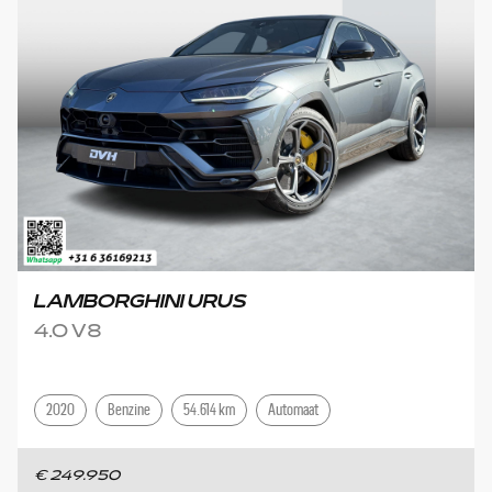
LAMBORGHINI URUS
4.0 V8
2020
Benzine
54.614 km
Automaat
€ 249.950