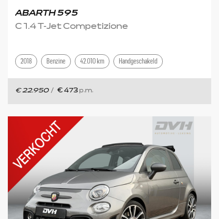
ABARTH 595
C 1.4 T-Jet Competizione
2018
Benzine
42.010 km
Handgeschakeld
€ 22.950
/
€ 473
p.m.