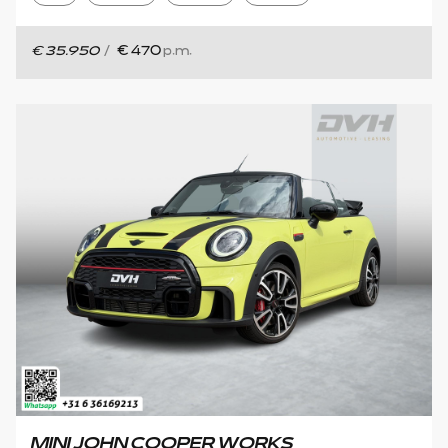
€ 35.950
/
€ 470
p.m.
MINI JOHN COOPER WORKS