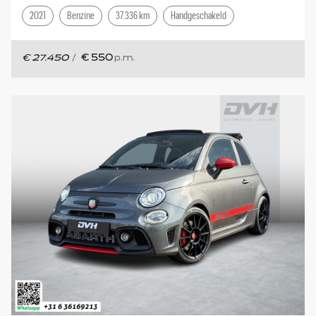
2021
Benzine
37.336 km
Handgeschakeld
€ 27.450
/
€ 550
p.m.