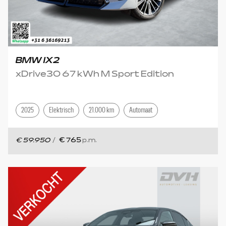
BMW IX2
xDrive30 67 kWh M Sport Edition
2025
Elektrisch
21.000 km
Automaat
€ 59.950
/
€ 765
p.m.