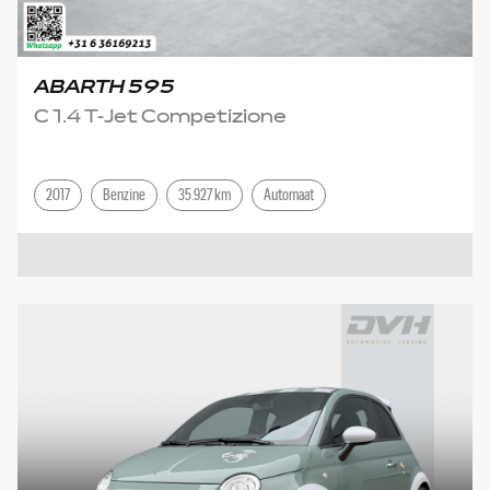
ABARTH 595
C 1.4 T-Jet Competizione
2017
Benzine
35.927 km
Automaat