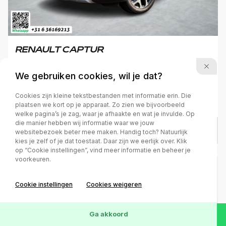
RENAULT CAPTUR
1.3 TCe Intens
We gebruiken cookies, wil je dat?
Cookies zijn kleine tekstbestanden met informatie erin. Die
2019
Benzine
68.575 km
Automaat
plaatsen we kort op je apparaat. Zo zien we bijvoorbeeld
welke pagina’s je zag, waar je afhaakte en wat je invulde. Op
die manier hebben wij informatie waar we jouw
€ 14.950
/
€ 317
p.m.
websitebezoek beter mee maken. Handig toch? Natuurlijk
kies je zelf of je dat toestaat. Daar zijn we eerlijk over. Klik
op “Cookie instellingen”, vind meer informatie en beheer je
voorkeuren.
Cookie instellingen
Cookies weigeren
Ga akkoord