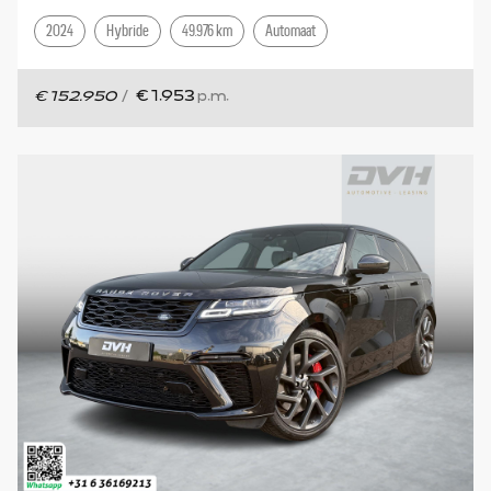
2024
Hybride
49.976 km
Automaat
€ 152.950
/
€ 1.953
p.m.