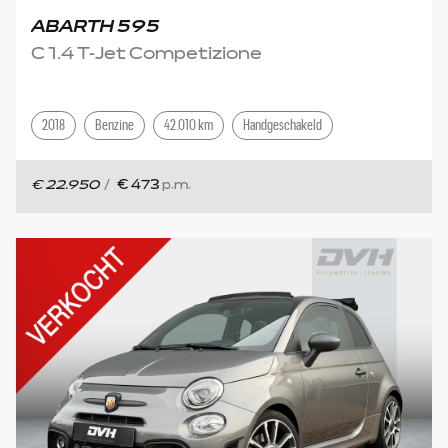
ABARTH 595
C 1.4 T-Jet Competizione
2018
Benzine
42.010 km
Handgeschakeld
€ 22.950
/
€ 473
p.m.