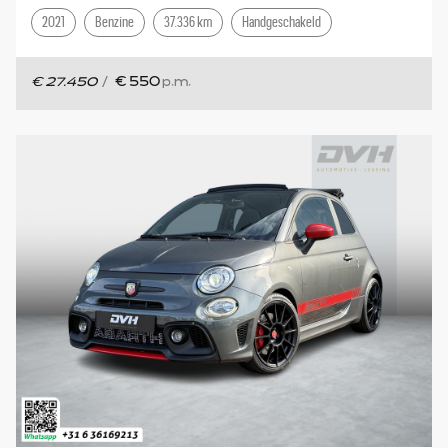
2021
Benzine
37.336 km
Handgeschakeld
€ 27.450
/
€ 550
p.m.