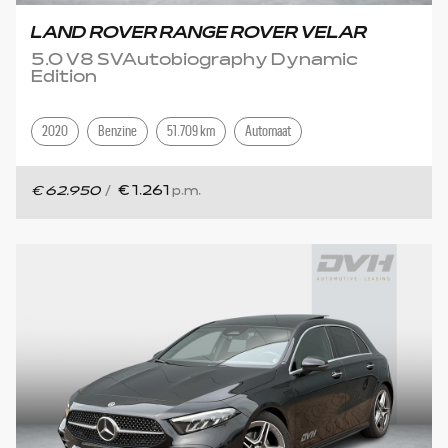
LAND ROVER RANGE ROVER VELAR
5.0 V8 SVAutobiography Dynamic
Edition
2020
Benzine
51.709 km
Automaat
€ 62.950
/
€ 1.261
p.m.