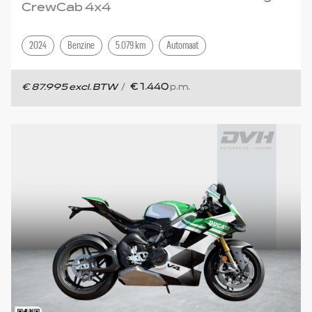
CrewCab 4x4
2024
Benzine
5.079 km
Automaat
€ 87.995 excl. BTW
/
€ 1.440
p.m.