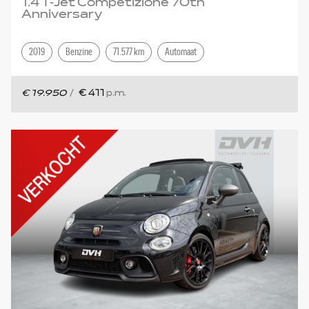
1.4 T-Jet Competizione 70th
Anniversary
2019
Benzine
71.577 km
Automaat
€ 19.950
/
€ 411
p.m.