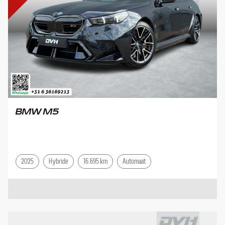
BMW M5
2025
Hybride
16.695 km
Automaat