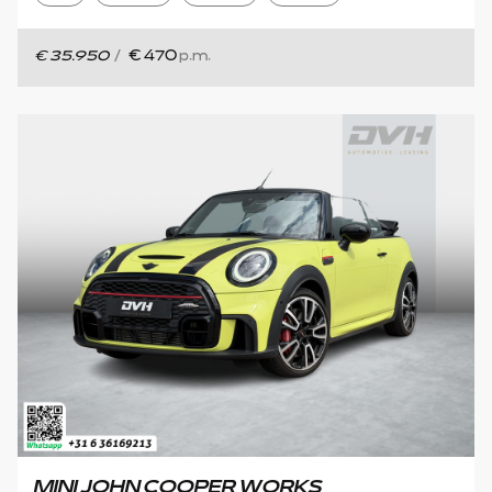
€ 35.950
/
€ 470
p.m.
MINI JOHN COOPER WORKS