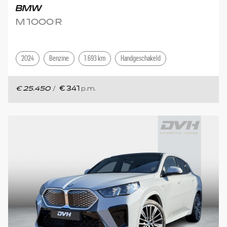
BMW
M 1000 R
2024
Benzine
1.693 km
Handgeschakeld
€ 25.450
/
€ 341
p.m.