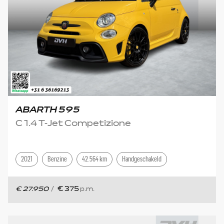
ABARTH 595
C 1.4 T-Jet Competizione
2021
Benzine
42.564 km
Handgeschakeld
€ 27.950
/
€ 375
p.m.