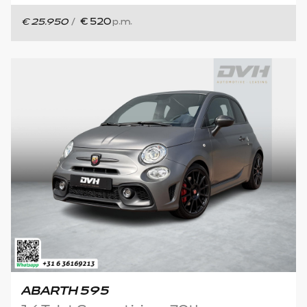
€ 25.950
/
€ 520
p.m.
ABARTH 595