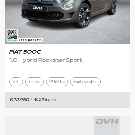
FIAT 500C
1.0 Hybrid Rockstar Sport
2021
Benzine
52.634 km
Handgeschakeld
€ 12.950
/
€ 275
p.m.