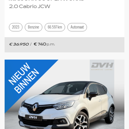
2.0 Cabrio JCW
2023
Benzine
66.597 km
Automaat
€ 36.950
/
€ 740
p.m.