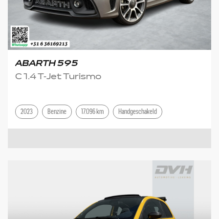
ABARTH 595
C 1.4 T-Jet Turismo
2023
Benzine
17.096 km
Handgeschakeld