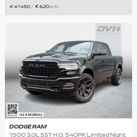
€ 47.450
/
€ 620
p.m.
DODGE RAM
1500 3.0L SST H.O. 540PK Limited Night