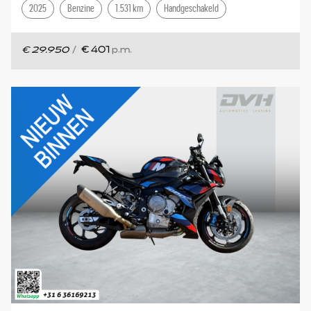
2025
Benzine
1.531 km
Handgeschakeld
€ 29.950
/
€ 401
p.m.