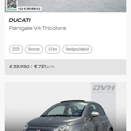
DUCATI
Panigale V4 Tricolore
2025
Benzine
42 km
Handgeschakeld
€ 55.950
/
€ 731
p.m.