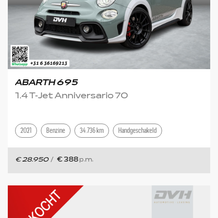
ABARTH 695
1.4 T-Jet Anniversario 70
2021
Benzine
34.736 km
Handgeschakeld
€ 28.950
/
€ 388
p.m.