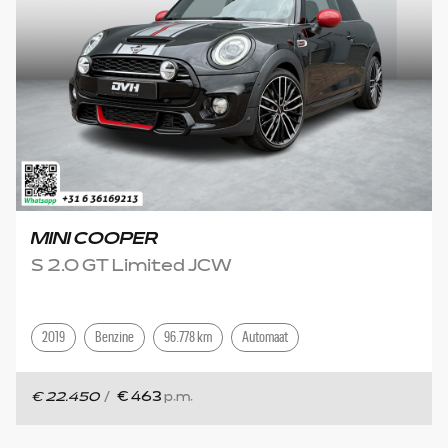
MINI COOPER
S 2.0 GT Limited JCW
2019
Benzine
96.778 km
Automaat
€ 22.450
/
€ 463
p.m.