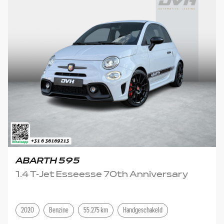
ABARTH 595
1.4 T-Jet Esseesse 70th Anniversary
2020
Benzine
55.275 km
Handgeschakeld