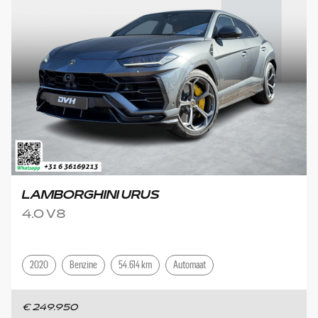
LAMBORGHINI URUS
4.0 V8
2020
Benzine
54.614 km
Automaat
€ 249.950