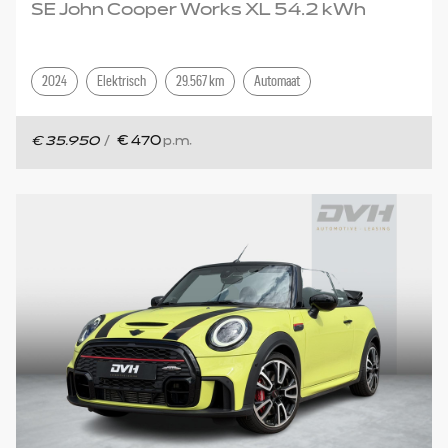
SE John Cooper Works XL 54.2 kWh
2024
Elektrisch
29.567 km
Automaat
€ 35.950
/
€ 470
p.m.