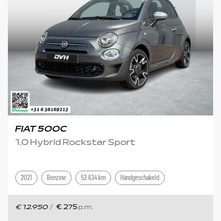
FIAT 500C
1.0 Hybrid Rockstar Sport
2021
Benzine
52.634 km
Handgeschakeld
€ 12.950
/
€ 275
p.m.