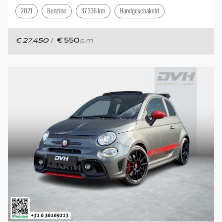
2021
Benzine
37.336 km
Handgeschakeld
€ 27.450
/
€ 550
p.m.