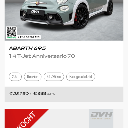
ABARTH 695
1.4 T-Jet Anniversario 70
2021
Benzine
34.736 km
Handgeschakeld
€ 28.950
/
€ 388
p.m.