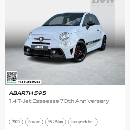
ABARTH 595
1.4 T-Jet Esseesse 70th Anniversary
2020
Benzine
55.275 km
Handgeschakeld