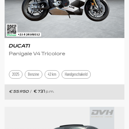
DUCATI
Panigale V4 Tricolore
2025
Benzine
42 km
Handgeschakeld
€ 55.950
/
€ 731
p.m.