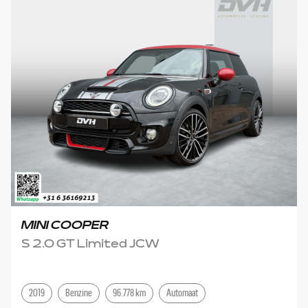
MINI COOPER
S 2.0 GT Limited JCW
2019
Benzine
96.778 km
Automaat