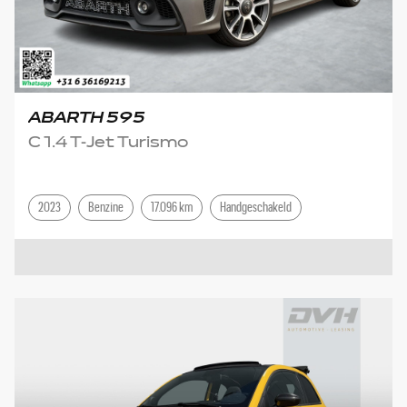
ABARTH 595
C 1.4 T-Jet Turismo
2023
Benzine
17.096 km
Handgeschakeld