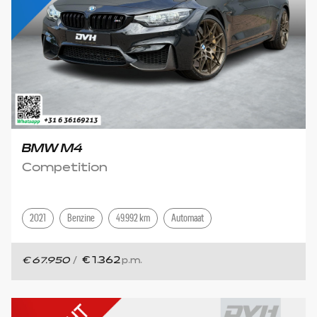
BMW M4
Competition
2021
Benzine
49.992 km
Automaat
€ 67.950
/
€ 1.362
p.m.