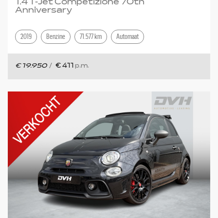
1.4 T-Jet Competizione 70th
Anniversary
2019
Benzine
71.577 km
Automaat
€ 19.950
/
€ 411
p.m.