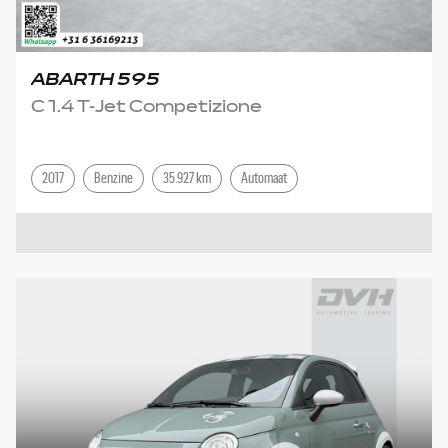
ABARTH 595
C 1.4 T-Jet Competizione
2017
Benzine
35.927 km
Automaat