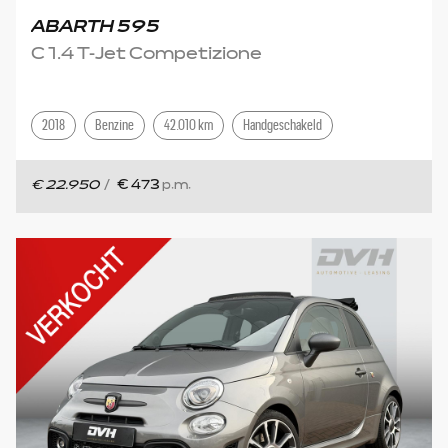
ABARTH 595
C 1.4 T-Jet Competizione
2018
Benzine
42.010 km
Handgeschakeld
€ 22.950
/
€ 473
p.m.