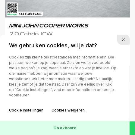
MINI JOHN COOPER WORKS
2.0 Cabrio JCW
We gebruiken cookies, wil je dat?
2023
Benzine
66.597 km
Automaat
Cookies zijn kleine tekstbestanden met informatie erin. Die
plaatsen we kort op je apparaat. Zo zien we bijvoorbeeld
welke pagina’s je zag, waar je afhaakte en wat je invulde. Op
die manier hebben wij informatie waar we jouw
€ 36.950
/
€ 740
p.m.
websitebezoek beter mee maken. Handig toch? Natuurlijk
kies je zelf of je dat toestaat. Daar zijn we eerlijk over. Klik
op “Cookie instellingen”, vind meer informatie en beheer je
voorkeuren.
Cookie instellingen
Cookies weigeren
Ga akkoord