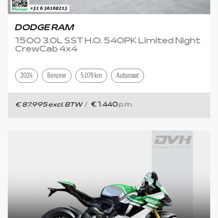
DODGE RAM
1500 3.0L SST H.O. 540PK Limited Night
CrewCab 4x4
2024
Benzine
5.079 km
Automaat
€ 87.995 excl. BTW
/
€ 1.440
p.m.