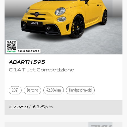
ABARTH 595
C 1.4 T-Jet Competizione
2021
Benzine
42.564 km
Handgeschakeld
€ 27.950
/
€ 375
p.m.