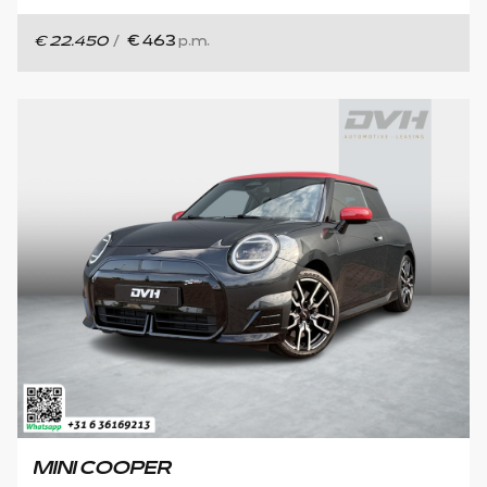
€ 22.450
/
€ 463
p.m.
MINI COOPER