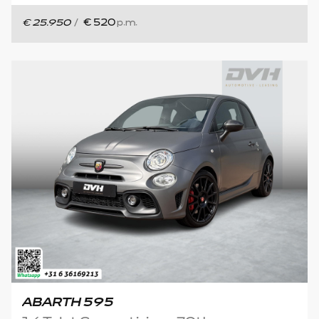
€ 25.950
/
€ 520
p.m.
ABARTH 595