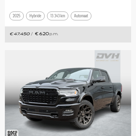
2025
Hybride
13.343 km
Automaat
€ 47.450
/
€ 620
p.m.