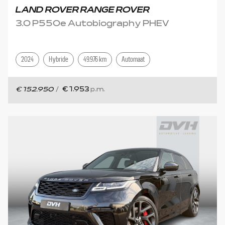
LAND ROVER RANGE ROVER
3.0 P550e Autobiography PHEV
2024
Hybride
49.976 km
Automaat
€ 152.950
/
€ 1.953
p.m.