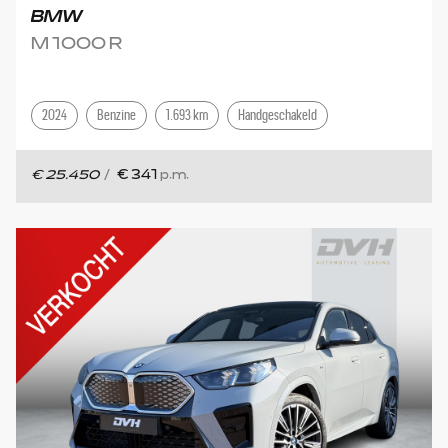
BMW
M 1000 R
2024
Benzine
1.693 km
Handgeschakeld
€ 25.450
/
€ 341
p.m.