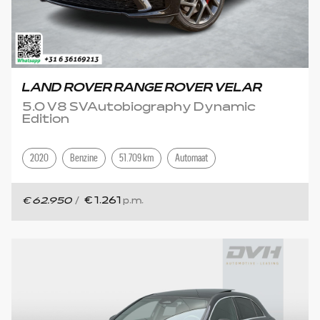
LAND ROVER RANGE ROVER VELAR
5.0 V8 SVAutobiography Dynamic
Edition
2020
Benzine
51.709 km
Automaat
€ 62.950
/
€ 1.261
p.m.