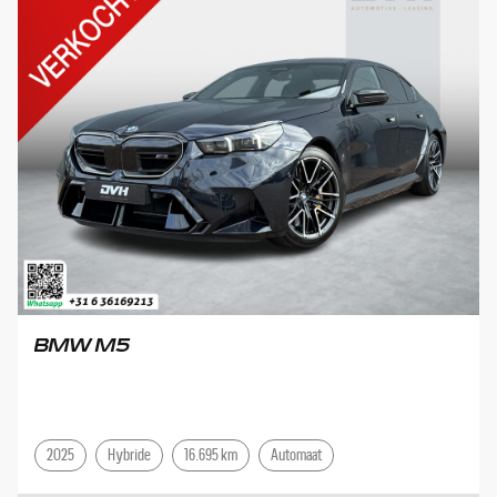
BMW M5
2025
Hybride
16.695 km
Automaat