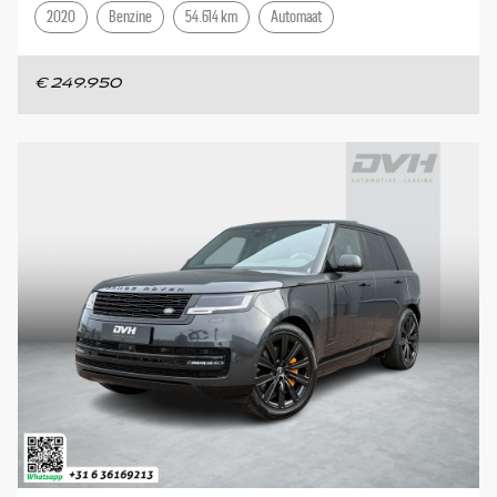
2020
Benzine
54.614 km
Automaat
€ 249.950