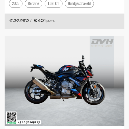
2025
Benzine
1.531 km
Handgeschakeld
€ 29.950
/
€ 401
p.m.