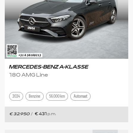
MERCEDES-BENZ A-KLASSE
180 AMG Line
2024
Benzine
56.000 km
Automaat
€ 32.950
/
€ 431
p.m.