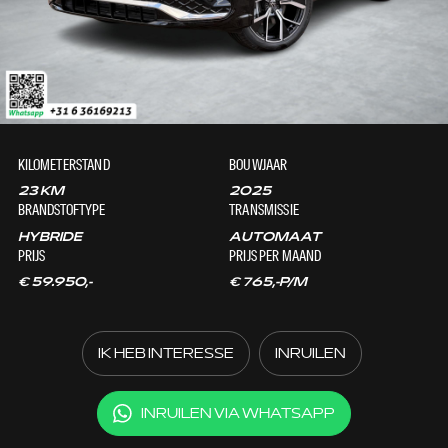
KILOMETERSTAND
BOUWJAAR
23 KM
2025
BRANDSTOFTYPE
TRANSMISSIE
HYBRIDE
AUTOMAAT
PRIJS
PRIJS PER MAAND
€ 59.950,-
€ 765,-P/M
IK HEB INTERESSE
INRUILEN
INRUILEN VIA WHATSAPP