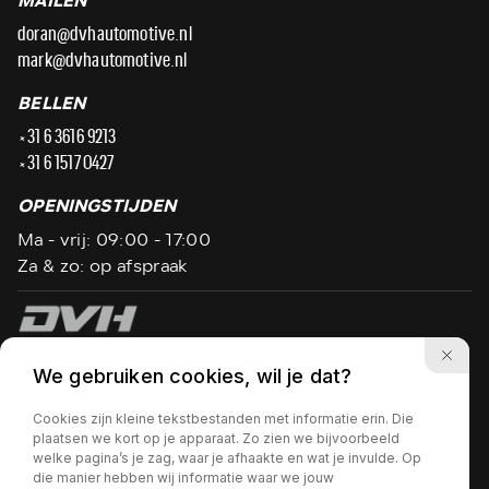
MAILEN
doran@dvhautomotive.nl
mark@dvhautomotive.nl
BELLEN
+31 6 3616 9213
+31 6 1517 0427
OPENINGSTIJDEN
Ma - vrij: 09:00 - 17:00
Za & zo: op afspraak
Privacy policy
We gebruiken cookies, wil je dat?
Wij hanteren flexibele openingstijden, bel ons even
Cookies zijn kleine tekstbestanden met informatie erin. Die
voordat u vertrekt!
plaatsen we kort op je apparaat. Zo zien we bijvoorbeeld
welke pagina’s je zag, waar je afhaakte en wat je invulde. Op
die manier hebben wij informatie waar we jouw