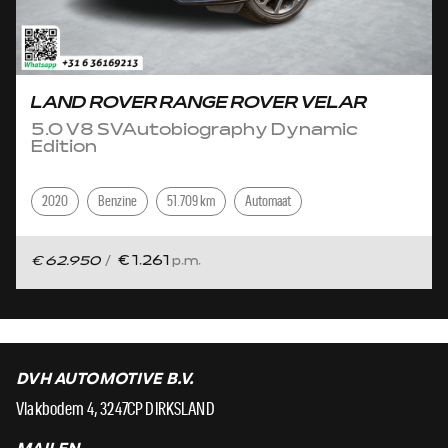
LAND ROVER RANGE ROVER VELAR
5.0 V8 SVAutobiography Dynamic
Edition
2020
Benzine
51.709 km
Automaat
€ 62.950
/
€ 1.261
p.m.
DVH AUTOMOTIVE B.V.
Vlakbodem 4, 3247CP DIRKSLAND