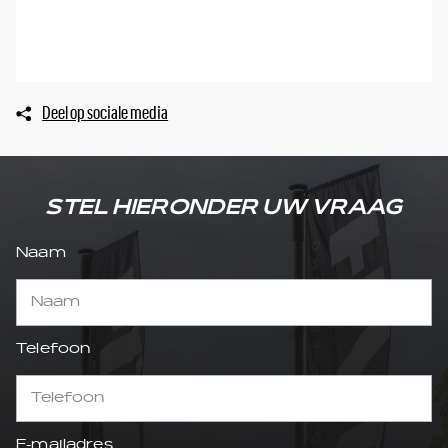
BEL
Deel op sociale media
STEL HIERONDER UW VRAAG
Naam
Telefoon
E-mailadres