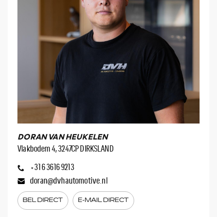
DORAN VAN HEUKELEN
Vlakbodem 4, 3247CP DIRKSLAND
MAR
+31 6 3616 9213
Vlakb
doran@dvhautomotive.nl
+3
BEL DIRECT
E-MAIL DIRECT
m